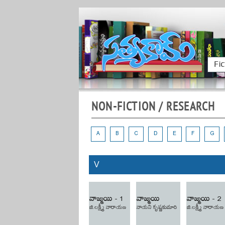
Fic
NON-FICTION / RESEARCH
A
B
C
D
E
F
G
V
వాజ్మయి - 1
వాజ్మయి
వాజ్మయి - 2
జి.లక్ష్మీ నారాయణ
నాయని కృష్ణకుమారి
జి.లక్ష్మీ నారాయణ