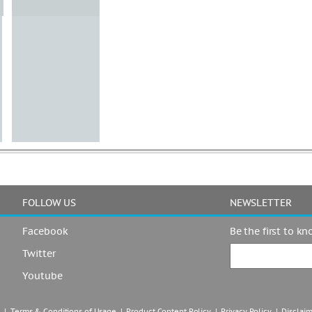
FOLLOW US
NEWSLETTER
Facebook
Be the first to k
Twitter
Youtube
|  
Terms & Conditions of Usage
  |  
Product Content Policy
  |  
Privacy Policy
  |  
Disclai