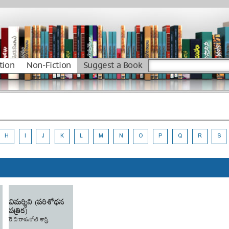
tion
Non-Fiction
Suggest a Book
H
I
J
K
L
M
N
O
P
Q
R
S
విమర్శిని (పరిశోధన
పత్రిక)
కెె.వి.రామకోటి శాస్త్రి