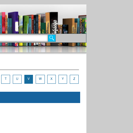
T
U
V
W
X
Y
Z