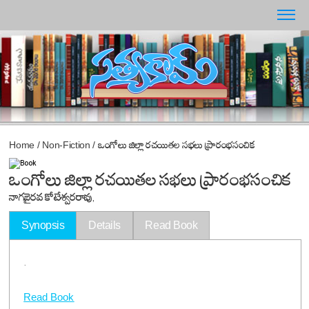
Home
/
Non-Fiction
/
ఒంగోలు జిల్లా రచయితల సభలు ప్రారంభసంచిక
ఒంగోలు జిల్లా రచయితల సభలు ప్రారంభసంచిక
నాగబైరవ కోటేశ్వరరావు,
Synopsis
Details
Read Book
.
Read Book