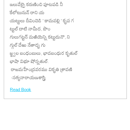
ఇలువేల్పై కరుణించి పూటపడి నీ
కేలోటునున్ రాని య
యట్టులు దీవించెడి ' కామవల్లి ' కృప గ
ట్టుల్ దాటి నామీద, పొం
గులుగట్టన్ మఱియెన్ని కట్టుదునొ, ని
గ్గుల్ దేఱు నేతాదృ గు
జ్జ్వల బంధంబులు, భావబంధుర కృతుల్
భాషా విభూ షోన్నతుల్.
రాజమహేంద్రవరము వికృతి శ్రావణి
-సత్యనారాయణశాస్త్రి
Read Book