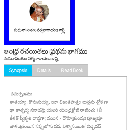
ఆంధ్ర రచయితలు ప్రథమ భాగము
మధునాపంతుల సత్యనారాయణ శాస్త్రి,
Synopsis
Details
Read Book
సమర్పణము
తాతయ్యా, కొనుమయ్య, యీ చిఱుతపొత్తం బుత్తమ శ్లోక గా
థా తాత్పర్య ననాధమై యలరి యంధ్రక్షోణి రాణించు ! నీ
కేతత్ స్వీకృతి దొడ్డగా; దయిన - దౌహిత్రుండనై పూజ్యపూ
జాతంత్రంబున నప్పులోగు నను విశ్వాసంబుతో నిచ్చెదన్.