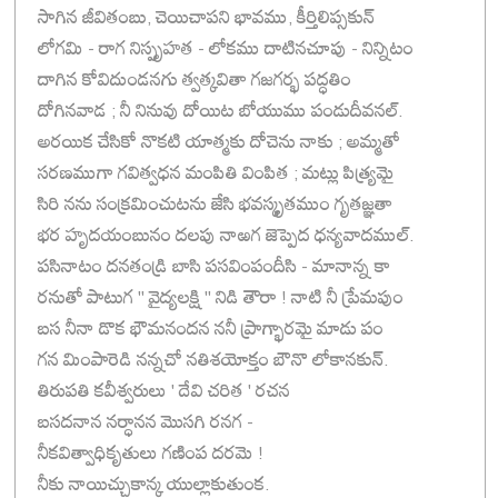
సాగిన జీవితంబు, చెయిచాపని భావము, కీర్తిలిప్సకున్
లోగమి - రాగ నిస్పృహత - లోకము దాటినచూపు - నిన్నిటం
దాగిన కోవిదుండనగు త్వత్కవితా గజగర్భ పద్ధతిం
దోగినవాడ ; నీ నినువు దోయిట బోయుము పండుదీవనల్.
అరయిక చేసికో నొకటి యాత్మకు దోచెను నాకు ; అమ్మతో
సరణముగా గవిత్వధన మంపితి వింపిత ; మట్లు పిత్ర్యమై
సిరి నను సంక్రమించుటను జేసి భవస్కృతముం గృతజ్ఞతా
భర హృదయంబునం దలపు నాఱగ జెప్పెద ధన్యవాదముల్.
పసినాటం దనతండ్రి బాసి పసవింపందీసి - మానాన్న కా
రనుతో పాటుగ " వైద్యలక్షి " నిడి తౌరా ! నాటి నీ ప్రేమపుం
బస నీనా డొక భౌమనందన ననీ ప్రాగ్భారమై మాడు పం
గన మింపారెడి నన్నచో నతిశయోక్తం బౌనొ లోకానకున్.
తిరుపతి కవీశ్వరులు ' దేవి చరిత ' రచన
బసదనాన నర్ధానన మొసగి రనగ -
నీకవిత్వాధికృతులు గణింప దరమె !
నీకు నాయిచ్చుకాన్క యుల్లాకుతుంక.