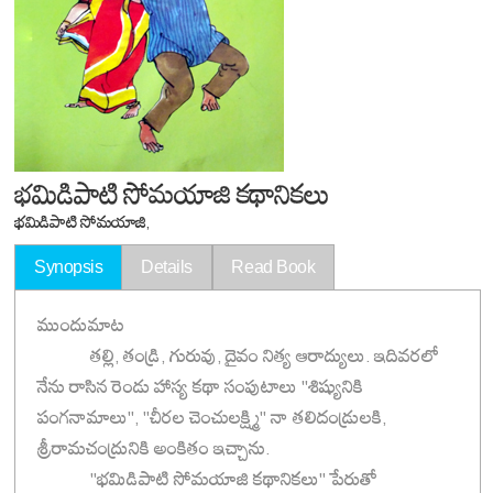
భమిడిపాటి సోమయాజి కథానికలు
భమిడిపాటి సోమయాజి,
Synopsis
Details
Read Book
ముందుమాట
తల్లి, తండ్రి, గురువు, దైవం నిత్య ఆరాద్యులు. ఇదివరలో
నేను రాసిన రెండు హాస్య కథా సంపుటాలు ''శిష్యునికి
పంగనామాలు'', ''చీరల చెంచులక్ష్మి'' నా తలిదండ్రులకి,
శ్రీరామచంద్రునికి అంకితం ఇచ్చాను.
''భమిడిపాటి సోమయాజి కథానికలు'' పేరుతో