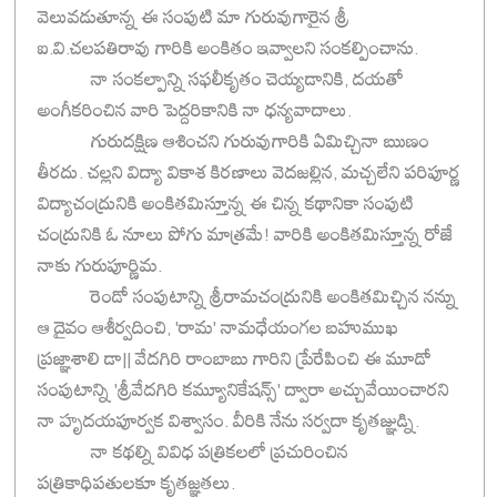
వెలువడుతూన్న ఈ సంపుటి మా గురువుగారైన శ్రీ
ఐ.వి.చలపతిరావు గారికి అంకితం ఇవ్వాలని సంకల్పించాను.
నా సంకల్పాన్ని సఫలీకృతం చెయ్యడానికి, దయతో
అంగీకరించిన వారి పెద్దరికానికి నా ధన్యవాదాలు.
గురుదక్షిణ ఆశించని గురువుగారికి ఏమిచ్చినా ఋణం
తీరదు. చల్లని విద్యా వికాశ కిరణాలు వెదజల్లిన, మచ్చలేని పరిపూర్ణ
విద్యాచంద్రునికి అంకితమిస్తూన్న ఈ చిన్న కథానికా సంపుటి
చంద్రునికి ఓ నూలు పోగు మాత్రమే! వారికి అంకితమిస్తూన్న రోజే
నాకు గురుపూర్ణిమ.
రెండో సంపుటాన్ని శ్రీరామచంద్రునికి అంకితమిచ్చిన నన్ను
ఆ దైవం ఆశీర్వదించి, 'రామ' నామధేయంగల బహుముఖ
ప్రజ్ఞాశాలి డా|| వేదగిరి రాంబాబు గారిని ప్రేరేపించి ఈ మూడో
సంపుటాన్ని 'శ్రీవేదగిరి కమ్యూనికేషన్స్‌' ద్వారా అచ్చువేయించారని
నా హృదయపూర్వక విశ్వాసం. వీరికి నేను సర్వదా కృతజ్ఞుడ్ని.
నా కథల్ని వివిధ పత్రికలలో ప్రచురించిన
పత్రికాధిపతులకూ కృతజ్ఞతలు.