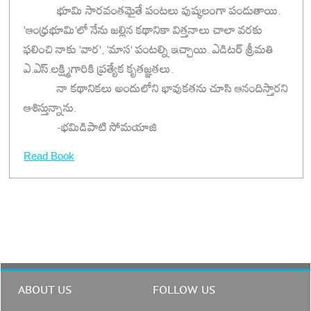
భూమి సారవంతమైతే పంటలు పుష్కలంగా పండుతాయి.
'ఆంధ్రభూమి'లో నేను జల్లిన కథానికా విత్తనాలు చాలా వరకు
ఫలించి నాకు 'వార', 'మాస' పంటల్ని ఇచ్చాయి. ఎడిటర్‌ శ్రీమతి
ఎ.ఎస్‌.లక్ష్మిగారికి ప్రత్యేక కృతజ్ఞతలు.
నా కథానికలు అందులోని భావుకతను చూసి ఆనందిస్తారని
ఆశిస్తున్నాను.
-భమిడిపాటి సోమయాజి
Read Book
ABOUT US
FOLLOW US