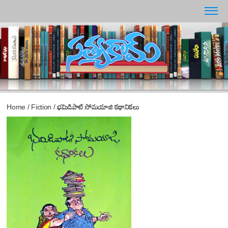
Home
/
Fiction
/
భమిడిపాటి సోమయాజి కథానికలు