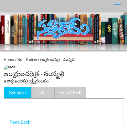
Home
/
Non-Fiction
/
ఆంధ్రులచరిత్ర - సంస్కృతి
ఆంధ్రులచరిత్ర - సంస్కృతి
ఆచార్య ఖండవల్లి లక్ష్మీరంజనం,
Synopsis
Details
Read Book
Read Book