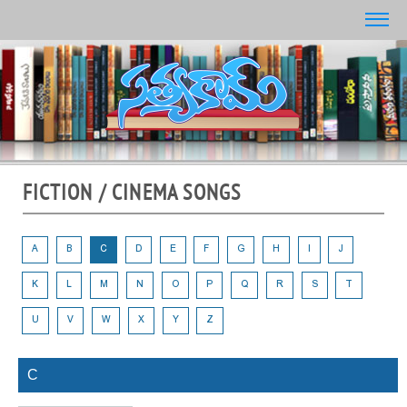
FICTION / CINEMA SONGS
A
B
C
D
E
F
G
H
I
J
K
L
M
N
O
P
Q
R
S
T
U
V
W
X
Y
Z
C