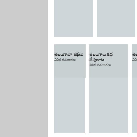
తెలంగాణా కథలు
తెలంగాణ కథ
త
దేవులాట
వివిధ రచయితలు
వి
వివిధ రచయితలు