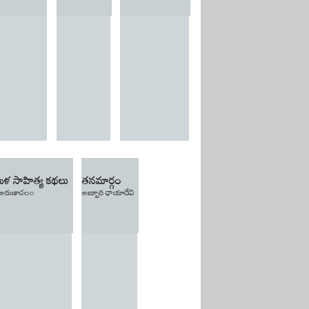
ిళ సాహిత్య కథలు
తనమార్గం
.అరుణాచలం
అబ్బూరి ఛాయాదేవి