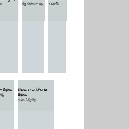
ుణ
కత్తి నరసింహా రెడ్డి
శివరామ్
ా కథలు
తెలంగాాణ పోరాట
కథలు
ెడ్డి
ఆవుల పిచ్చయ్య