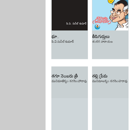
థూ..
తీపిగుర్తులు
పి.వి.సునీల్‌ కుమార్‌
శంకర నారాయణ
తగూ నెంబరు త్రీ
తల్లి ప్రేమ
మునిమాణిక్యం నరసింహారావు
మునిమాణక్యం నరసింహరావు