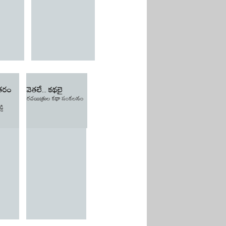
ితరం
వెతలే... కథలై
రచయిత్రుల కథా సంకలనం
డి