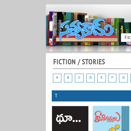
Fic
FICTION / STORIES
A
B
C
D
E
F
G
T