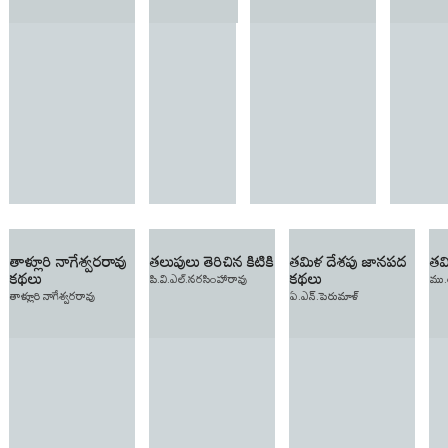
తాళ్లూరి నాగేశ్వరరావు
తలుపులు తెరిచిన కిటికి
తమిళ దేశపు జానపద
తమ
కథలు
కథలు
పి.వి.ఎల్.నరసింహారావు
ము
తాళ్లూరి నాగేశ్వరరావు
ఏ.ఎన్.పెరుమాళ్