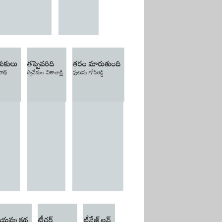
ుకులు
తప్పెవరిది
తరం మారుతుంది
ాథ్
ద్వివేదుల విశాలాక్షి
పులుసు గోపిరెడ్డి
ాయమ్మ కథ
టీచర్
టీనేజ్ లవ్