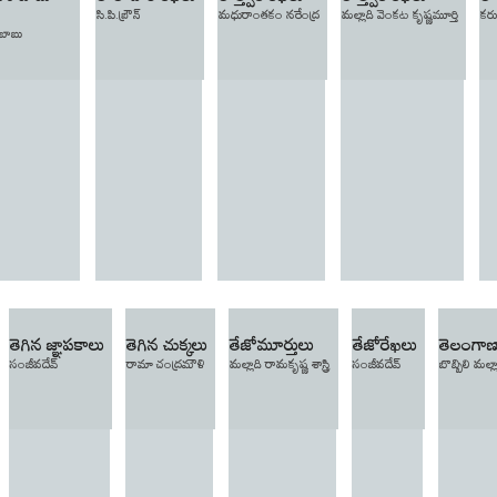
సి.పి.బ్రౌన్
మధురాంతకం నరేంద్ర
మల్లాది వెంకట కృష్ణమూర్తి
కర
 బాబు
తెగిన జ్ఞాపకాలు
తెగిన చుక్కలు
తేజోమూర్తులు
తేజోరేఖలు
తెలంగాణ
సంజీవదేవ్‌
రామా చంద్రమౌళి
మల్లాది రామకృష్ణ శాస్త్రి
సంజీవదేవ్‌
బొబ్బిలి మల్లార