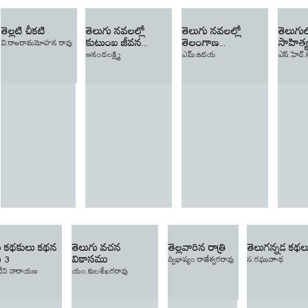
తెల్లటి చీకటి
తెలుగు నవలల్లో
తెలుగు నవలల్లో
తెలుగు
కుటుంబ జీవన...
తెలంగాణ...
సాహిత్య
వి.రాజరామమోహన రావు
ఆనందలక్ష్మి
ఎమ్.ఉదయ
ఎస్.హెచ్.
ు కథకులు కథన
తెలుగు వచన
తెల్లవారిన రాత్రి
తెలుగన్నడ కథల
ు 3
వికాసము
ద్విభాష్యం రాజేశ్వరరావు
స.రఘునాాథ
ేని నారాయణ
యం.కులశేఖరరావు