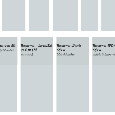
ెలంగాణ కథ
తెలంగాణ - మాండలిక
తెలంగాణ పోరాట
తెలంగాణ తొల
భాష కాళోజీ
కథలు
కథలు
విధ రచయితలు
వరవరరావు
వివిధ రచయితలు
ముదిగంటి సుజాతా రెడ్