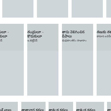
రులూ -
తండ్రులూ -
తాను వెలిగించిన
తణుకు తళ
ుకులూ
కొడుకులూ
దీపాలు
కానూరి బదరీన
ద్
ఇ.తుర్గేనెవ్
మధురాంతకం రాజారాం
శ్ బాబు
తాతాచార కథలు
తాత్త్విక కథలు
తాత్త్విక కథలు
త