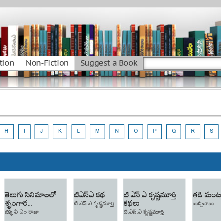
tion
Non-Fiction
Suggest a Book
H
I
J
K
L
M
N
O
P
Q
R
S
తెలుగు సినిమాలలో
టిఎస్ఎ కథ
టి.ఎస్.ఎ కృష్ణమూర్తి
తడి మంటకి
శృంగార...
కథలు
టి.ఎస్.ఎ కృష్ణమూర్తి
బుచ్చిబాబు
జిక్కి ఏ ఎం రాజా
టి.ఎస్.ఎ కృష్ణమూర్తి