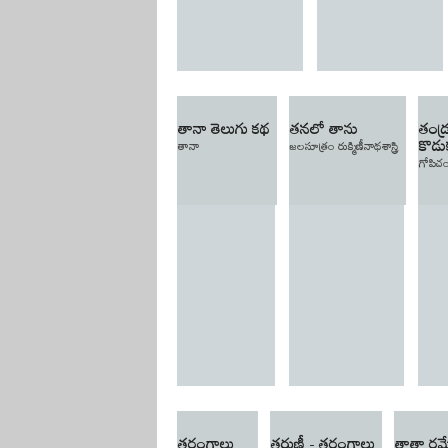
తానా తెలుగు కథ
తనలో తాను
తండ్
కొడ
తానా
జలసూత్రం రుక్మిణీనాథశాస్త్రి
గోపిచం
తరంగాలు
తరుణీ - తరంగాలు
తాతా రమే