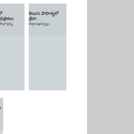
లో
తెలుగు పాహిత్యలో
పత్రికలు
క్రిడా...
సౌభాగ్యమ్మ
వడ్లా సుబ్రహ్మణ్యం
ు