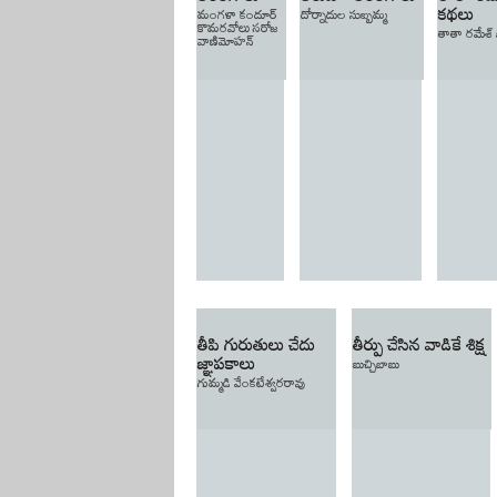
కథలు
మంగళా కందూర్
దోర్నాదుల సుబ్బమ్మ
కొమరవోలు సరోజ
తాతా రమేశ్
వాణిమోహన్
తీపి గురుతులు చేదు
తీర్పు చేసిన వాడికే శిక్ష
జ్ఞాపకాలు
బుచ్చిబాబు
గుమ్మడి వేంకటేశ్వరరావు