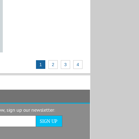
1
2
3
4
now, sign up our newsletter: