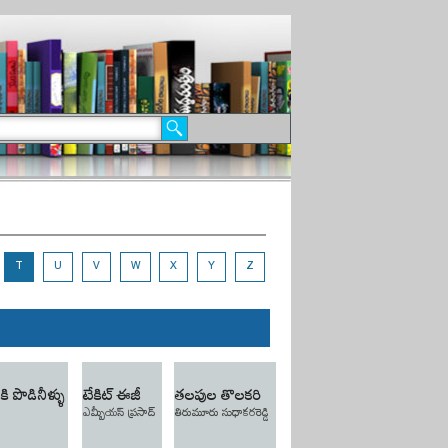
T
U
V
W
X
Y
Z
 పొడినీళ్ళు
టేకిట్ ఈజీ
తలపుల తొలకరి
ఎమ్బీయస్ ప్రసాద్
తిరుమూరు సుధాకరరెడ్డి