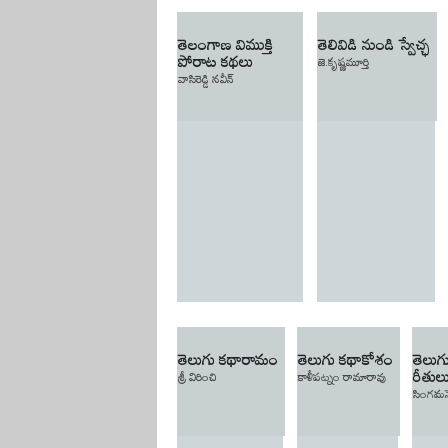
తెలంగాణ విముక్తి
తెలివిడి నుండి స్వేచ్ఛ
పోరాట కథలు
జె.కృష్ణమూర్తి
వాసిరెడ్డి నవీన్
తెలుగు కథారామం
తెలుగు కథాకోశం
తెలుగ
రీతుల
శ్రీ విరించి
కాళీపట్నం రామారావు
సింగమన