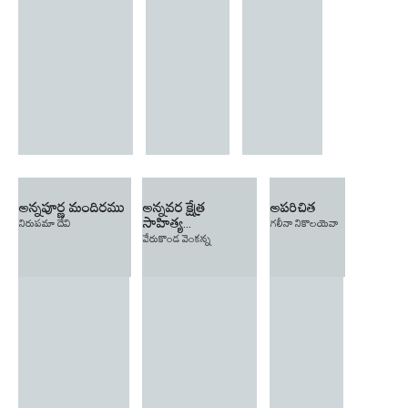
అన్నపూర్ణ మందిరము
అన్నవర క్షేత్ర
అపరిచిత
సాహిత్య...
నిరుపమా దేవి
గలీనా నికొలయెవా
వేరుకొండ వెంకన్న