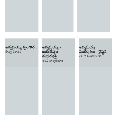
అన్నమయ్య శృంగార...
అన్నమయ్య -
అన్నమయ్య
జయదేవుల
సంకీర్తనలు - వైష్ణవ...
పొన్నా లీలావతి
మధురభక్తి...
ఎస్.టి.పి.శారదా దేవి
అడవి సూర్యకుమారి