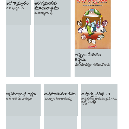
ఆరోగ్యామృతం
ఆరోగ్యమునకు
మూలసూత్రము
జి.వి.పూర్ణచంద్
మహాత్మా గాంధీ
అప్పులు చేయడం
తిర్చడం
మునిమాణిక్యం నరసింహారావు
అప్రసిద్ధాంధ్ర లక్షణ...
అపురూపావతారము
అపూర్వ ప్రతిభ - 1
డి.పి.యస్.మహదేవుడు
పెండ్యాల సీతారామయ్య
కొచ్చర్లకోట రామచంద్ర వేంకట
కృష్ణరావ�