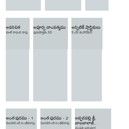
అపరిచిత
అపూర్వ దాంపత్యము
అన్నిటికీ ప్లాస్టికులు
మాలే రాఘవ రావు
పురుషొత్తమ కవి
కె.ఎస్.మహాదేవన్
అంత:పురము - 1
అంత:పురము - 2
అప్పనపల్లి శ్రీ
బాలబాలాజీ...
మొసలికంటి సంజీవరావు
మొసలికంటి సంజీవరావు
చల్లపల్లి అన్నపూర్ణ