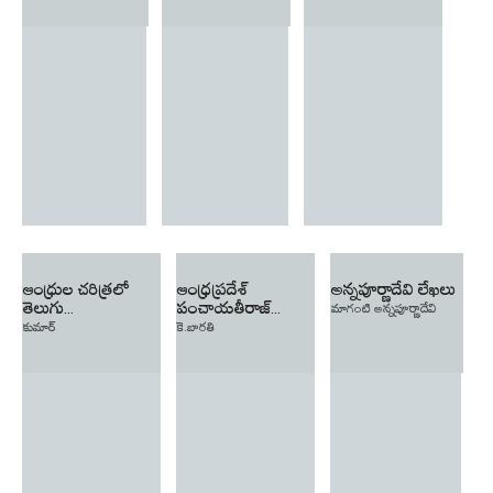
ఆంధ్రుల చరిత్రలో
ఆంధ్రప్రదేశ్
అన్నపూర్ణాదేవి లేఖలు
తెలుగు...
పంచాయతీరాజ్...
మాగంటి అన్నపూర్ణాదేవి
కుమార్
కె.బారతి