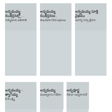
అన్నమయ్య
అన్నమయ్య
అన్నమయ్య సూక్తి
సంకీర్తనల్లో ...
సంకీర్తనలు...
వైభవం
గుమ్మనూరు ఉషారాణి
శాఖమూరి రవిచంద్రబాబు
ఆచార్య రవ్వా శ్రీహరి
అన్నమయ్య -
అన్నమయ్య
అన్నపూర్ణ
త్యాగయ్య
ముట్నూరి సంగమేశం
కమలా సుబ్బరాయన్
కె.బి.లక్ష్మి