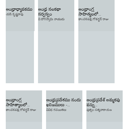
ఆంధ్రాధ్యాపకము
ఆంధ్ర నలకథా
ఆంధ్రాంగ్ల
సర్వస్వం
సాహిత్యలలో...
యస్.కృష్ణరావు
వి.దొరస్వామి నాయుడు
కాంచనపల్లి గోవర్థన్ రాజు
ఆంధ్రాంగ్ల
ఆంధ్రప్రదేశము నందు
ఆంధ్రప్రదేశ్ అమ్మకపు
సాహిత్యాలలో...
ఖనిజములు -...
పన్ను...
కాంచనపల్లి గోవర్థన్ రాజు
వివిధ రచయితలు
పుత్సల సత్యనారాయణ