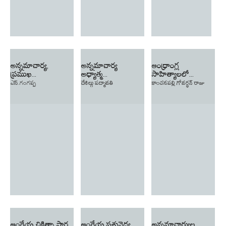
అన్నమాచార్య,
అన్నమాచార్య
ఆంధ్రాంగ్ల
ప్రముఖ...
అధ్యాత్మ...
సాహిత్యాలలో...
ఎస్.గంగప్ప
దేశిల్గు పద్మావతి
కాంచనపల్లి గోవర్థన్ రాజు
ఆంగ్లేయ చికిత్సా సార...
ఆంగ్లేయ పశువైద్య
అన్నమాచార్యుల