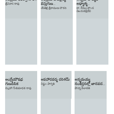
వస్తుగుణ...
అధ్యాత్మ...
శ్రీనివాస రావు
యేజెళ్ల శ్రీరాములు చౌదరి
డా. వేేములకొండ
విజయవల్లీదేవి
ఆంగ్లేయౌషధ
ఆపహారవర్మ చరితమ్
అన్నమయ్య
గుణదీపిక
సంకీర్తనల్లో జానపద...
నిష్టల పార్వతి
చిల్లరిగె సేతుమాధవ రావు
పొన్నా లీలావతి