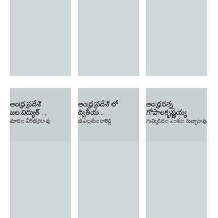
ఆంధ్రప్రదేశ్
ఆంధ్రప్రదేశ్ లో
ఆంధ్రరత్న
జల.విద్యుత్ ...
ద్వితీయ...
గోపాలకృష్ణయ్య
మాదల వీరభద్రరావు
జి.ఎల్లమందారెడ్డి
గుమ్మిడిదల వెంకట సుబ్బారావు