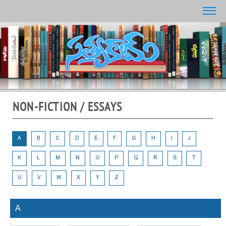
NON-FICTION / ESSAYS
A
B
C
D
E
F
G
H
I
J
K
L
M
N
O
P
Q
R
S
T
U
V
W
X
Y
Z
A