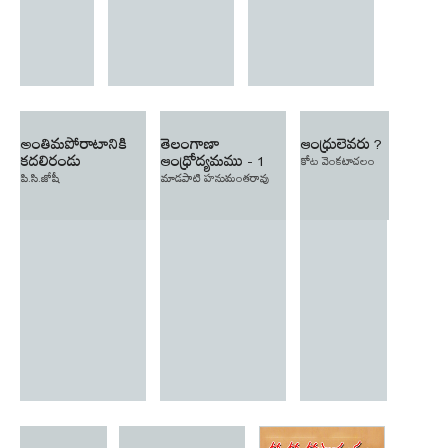
అంతిమపోరాటానికి
తెలంగాణా
ఆంధ్రులెవరు ?
కదలిరండు
ఆంధ్రోద్యమము - 1
కోట వెంకటాచలం
పి.సి.జోషీ
మాడపాటి హనుమంతరావు