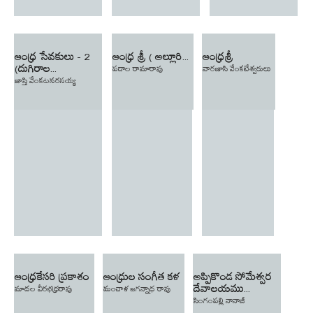
ఆంధ్ర సేవకులు - 2
ఆంధ్ర శ్రీ ( అల్లూరి...
ఆంధ్రశ్రీ
(దుగిరాల...
పడాల రామారావు
వారణాసి వేంకటేశ్వరులు
జాస్తి వేంకటనరసయ్య
ఆంధ్రకేసరి ప్రకాశం
ఆంధ్రుల సంగీత కళ
అప్పికొండ సోమేశ్వర
దేవాలయము...
మాదల వీరభధ్రరావు
మంచాళ జగన్నాధ రావు
సింగంపల్లి నానాజీ