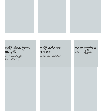
అరవై సంవత్సరాల
అరవై వసంతాల
అంటు వ్యాధులు
కాంగ్రెస్
యామిని
ఆచంట లక్ష్మీపతి
భోగరాజు పట్టాభి
వాసిలి వసంతకుమార్
సీతారామయ్య