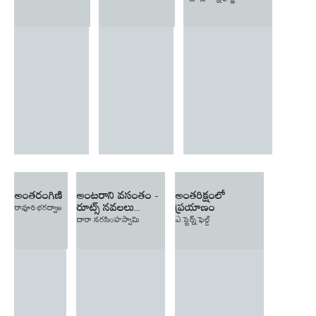
అంతరంగిణి
అంటరాని వసంతం -
అంతరిక్షంలో
రూట్స్ నవలలు...
ప్రయాణం
రావూరి భరద్వాజ
దారా నరసింహస్వామి
ఎ.స్టెర్న్ ఫెల్డ్